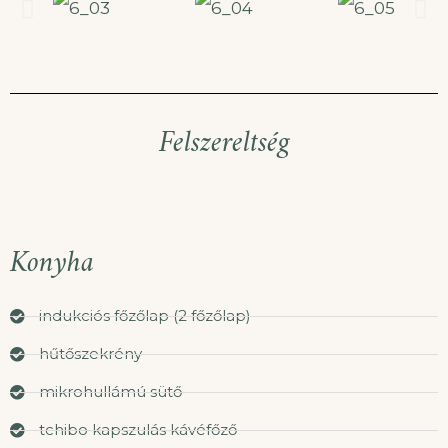
Felszereltség
Konyha
indukciós főzőlap (2 főzőlap)
hűtőszekrény
mikrohullámú sütő
tchibo kapszulás kávéfőző