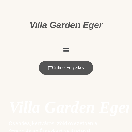
Villa Garden Eger
Online Foglalás
Villa Garden Eger
Csendes, kertvárosi zöld övezetben a
Strand és az Érsekkert bejáratánál