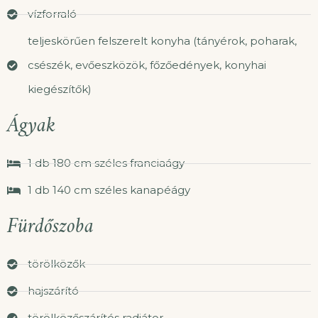
vízforraló
teljeskörűen felszerelt konyha (tányérok, poharak,
csészék, evőeszközök, főzőedények, konyhai
kiegészítők)
Ágyak
1 db 180 cm széles franciaágy
1 db 140 cm széles kanapéágy
Fürdőszoba
törölközők
hajszárító
törölközőszárítós radiátor