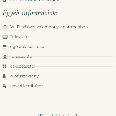
Egyéb információk:
Wi-Fi hálózat valamennyi apartmanban
Televízió
egészalakos tükör
ruhaszárító
étkezőasztal
ruhásszekrény
udvari kertibútor