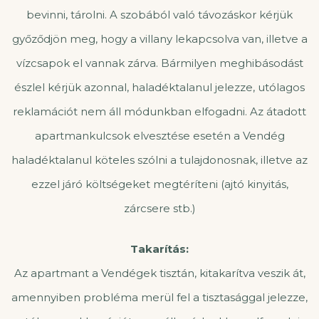
bevinni, tárolni. A szobából való távozáskor kérjük
győződjön meg, hogy a villany lekapcsolva van, illetve a
vízcsapok el vannak zárva. Bármilyen meghibásodást
észlel kérjük azonnal, haladéktalanul jelezze, utólagos
reklamációt nem áll módunkban elfogadni. Az átadott
apartmankulcsok elvesztése esetén a Vendég
haladéktalanul köteles szólni a tulajdonosnak, illetve az
ezzel járó költségeket megtéríteni (ajtó kinyitás,
zárcsere stb.)
Takarítás:
Az apartmant a Vendégek tisztán, kitakarítva veszik át,
amennyiben probléma merül fel a tisztasággal jelezze,