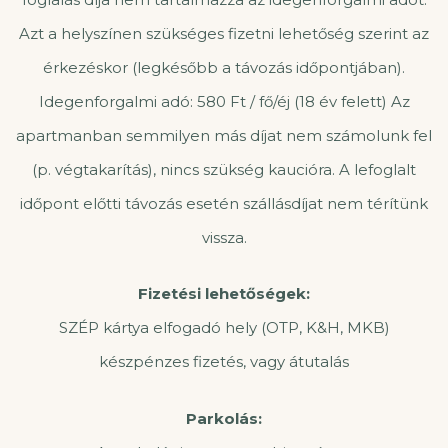
Azt a helyszínen szükséges fizetni lehetőség szerint az
érkezéskor (legkésőbb a távozás időpontjában).
Idegenforgalmi adó: 580 Ft / fő/éj (18 év felett) Az
apartmanban semmilyen más díjat nem számolunk fel
(p. végtakarítás), nincs szükség kaucióra. A lefoglalt
időpont előtti távozás esetén szállásdíjat nem térítünk
vissza.
Fizetési lehetőségek:
SZÉP kártya elfogadó hely (OTP, K&H, MKB)
készpénzes fizetés, vagy átutalás
Parkolás: