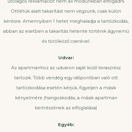
utólagos reklamációt nem áll módunkban elfogadni.
Ottlétük alatt takarítást nem végzünk, csak külön
kérésre. Amennyiben 1 hetet meghaladja a tartózkodás,
abban az esetben a takarítás hetente történik ágynemű
és törölköző cserével.
Udvar:
Az apartmanhoz az udvaron saját kiülő teraszrész
tartozik. Több vendég egy időpontban való ott
tartózkodása esetén kérjük, figyeljen a másik
kényelmére (hangoskodás, a másik apartman
kertrészének az elfoglalása)
Egyéb: