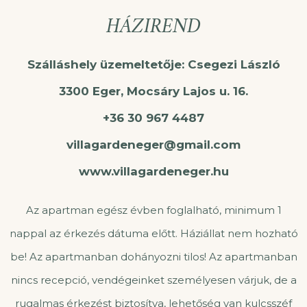
HÁZIREND
Szálláshely üzemeltetője: Csegezi László
3300 Eger, Mocsáry Lajos u. 16.
+36 30 967 4487
villagardeneger@gmail.com
www.villagardeneger.hu
Az apartman egész évben foglalható, minimum 1
nappal az érkezés dátuma előtt. Háziállat nem hozható
be! Az apartmanban dohányozni tilos! Az apartmanban
nincs recepció, vendégeinket személyesen várjuk, de a
rugalmas érkezést biztosítva, lehetőség van kulcsszéf