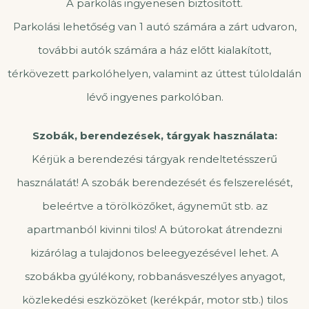
A parkolás ingyenesen biztosított.
Parkolási lehetőség van 1 autó számára a zárt udvaron,
további autók számára a ház előtt kialakított,
térkövezett parkolóhelyen, valamint az úttest túloldalán
lévő ingyenes parkolóban.
Szobák, berendezések, tárgyak használata:
Kérjük a berendezési tárgyak rendeltetésszerű
használatát! A szobák berendezését és felszerelését,
beleértve a törölközőket, ágyneműt stb. az
apartmanból kivinni tilos! A bútorokat átrendezni
kizárólag a tulajdonos beleegyezésével lehet. A
szobákba gyúlékony, robbanásveszélyes anyagot,
közlekedési eszközöket (kerékpár, motor stb.) tilos